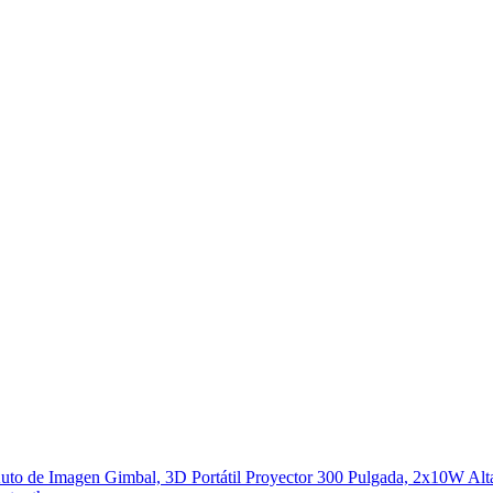
 de Imagen Gimbal, 3D Portátil Proyector 300 Pulgada, 2x10W Alt