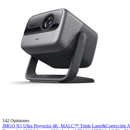
142 Opiniones
JMGO N1 Ultra Proyector 4K, MALC™ Triple Laser&Corrección Auto