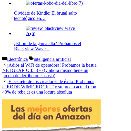
Olvídate de Kindle: El brutal salto
tecnológico en…
¿El fin de la gama alta? Probamos el
Blackview Wave…
Categorías
Etiquetas
Electrónica
inteligencia artificial
¡Adiós al WiFi de operadora! Probamos la bestia
NETGEAR Orbi 370 (y ahora mismo tiene un
precio de derribo que asusta)
¡El secreto de los creadores de éxito! Probamos
el RØDE WIMICROCKIT y su precio actual (con
40% de rebaja) es una locura absoluta