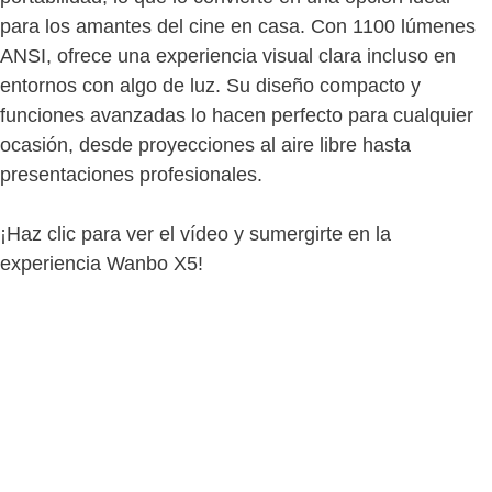
para los amantes del cine en casa. Con 1100 lúmenes
ANSI, ofrece una experiencia visual clara incluso en
entornos con algo de luz. Su diseño compacto y
funciones avanzadas lo hacen perfecto para cualquier
ocasión, desde proyecciones al aire libre hasta
presentaciones profesionales.
¡Haz clic para ver el vídeo y sumergirte en la
experiencia Wanbo X5!