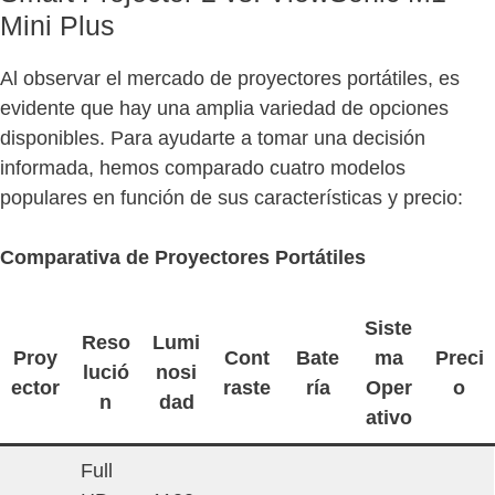
Mini Plus
Al observar el mercado de proyectores portátiles, es
evidente que hay una amplia variedad de opciones
disponibles. Para ayudarte a tomar una decisión
informada, hemos comparado cuatro modelos
populares en función de sus características y precio:
Comparativa de Proyectores Portátiles
Siste
Reso
Lumi
Proy
Cont
Bate
ma
Preci
lució
nosi
ector
raste
ría
Oper
o
n
dad
ativo
Full