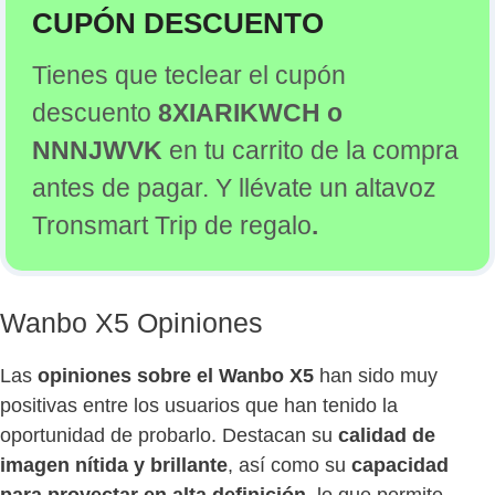
CUPÓN DESCUENTO
Tienes que teclear el cupón
descuento
8XIARIKWCH o
NNNJWVK
en tu carrito de la compra
antes de pagar. Y llévate un altavoz
Tronsmart Trip de regalo
.
Wanbo X5 Opiniones
Las
opiniones sobre el Wanbo X5
han sido muy
positivas entre los usuarios que han tenido la
oportunidad de probarlo. Destacan su
calidad de
imagen nítida y brillante
, así como su
capacidad
para proyectar en alta definición
, lo que permite