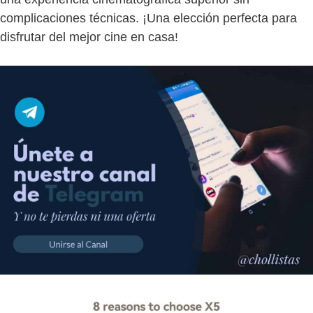
complicaciones técnicas. ¡Una elección perfecta para
disfrutar del mejor cine en casa!