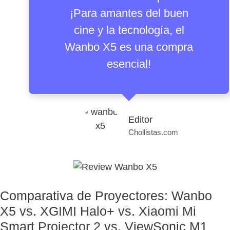
¡Para amantes del buen
cine y la tecnología, el
Wanbo X5 es una compra
esencial!
Editor
Chollistas.com
Comparativa de Proyectores: Wanbo
X5 vs. XGIMI Halo+ vs. Xiaomi Mi
Smart Projector 2 vs. ViewSonic M1