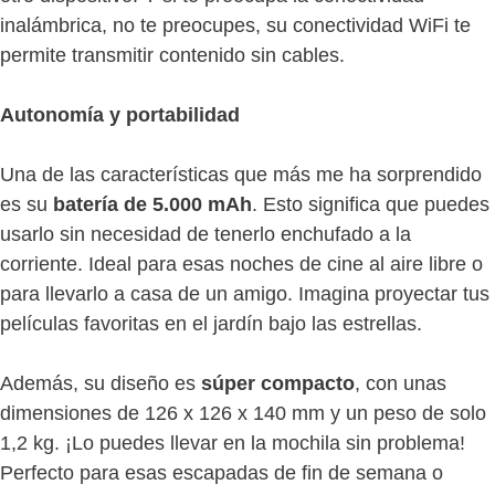
inalámbrica, no te preocupes, su conectividad WiFi te
permite transmitir contenido sin cables.
Autonomía y portabilidad
Una de las características que más me ha sorprendido
es su
batería de 5.000 mAh
. Esto significa que puedes
usarlo sin necesidad de tenerlo enchufado a la
corriente. Ideal para esas noches de cine al aire libre o
para llevarlo a casa de un amigo. Imagina proyectar tus
películas favoritas en el jardín bajo las estrellas.
Además, su diseño es
súper compacto
, con unas
dimensiones de 126 x 126 x 140 mm y un peso de solo
1,2 kg. ¡Lo puedes llevar en la mochila sin problema!
Perfecto para esas escapadas de fin de semana o