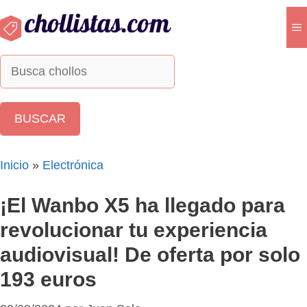
Saltar
al
M
contenido
Inicio
»
Electrónica
¡El Wanbo X5 ha llegado para
revolucionar tu experiencia
audiovisual! De oferta por solo
193 euros