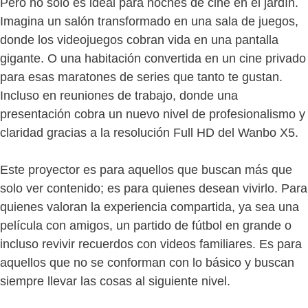
Pero no solo es ideal para noches de cine en el jardín.
Imagina un salón transformado en una sala de juegos,
donde los videojuegos cobran vida en una pantalla
gigante. O una habitación convertida en un cine privado
para esas maratones de series que tanto te gustan.
Incluso en reuniones de trabajo, donde una
presentación cobra un nuevo nivel de profesionalismo y
claridad gracias a la resolución Full HD del Wanbo X5.
Este proyector es para aquellos que buscan más que
solo ver contenido; es para quienes desean vivirlo. Para
quienes valoran la experiencia compartida, ya sea una
película con amigos, un partido de fútbol en grande o
incluso revivir recuerdos con videos familiares. Es para
aquellos que no se conforman con lo básico y buscan
siempre llevar las cosas al siguiente nivel.