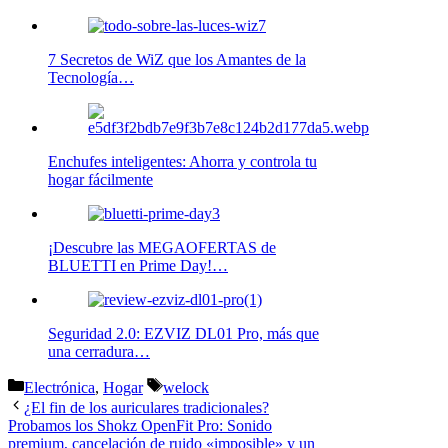
7 Secretos de WiZ que los Amantes de la
Tecnología…
Enchufes inteligentes: Ahorra y controla tu
hogar fácilmente
¡Descubre las MEGAOFERTAS de
BLUETTI en Prime Day!…
Seguridad 2.0: EZVIZ DL01 Pro, más que
una cerradura…
Categorías
Etiquetas
Electrónica
,
Hogar
welock
¿El fin de los auriculares tradicionales?
Probamos los Shokz OpenFit Pro: Sonido
premium, cancelación de ruido «imposible» y un