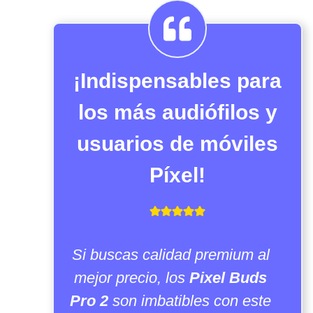
¡Indispensables para
los más audiófilos y
usuarios de móviles
Píxel!
Si buscas calidad premium al
mejor precio, los
Pixel Buds
Pro 2
son imbatibles con este