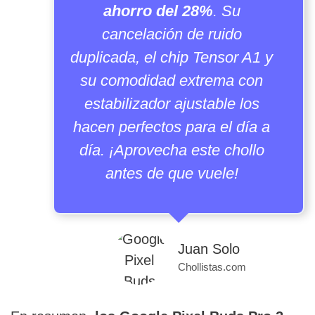
ahorro del 28%
. Su
cancelación de ruido
duplicada, el chip Tensor A1 y
su comodidad extrema con
estabilizador ajustable los
hacen perfectos para el día a
día. ¡Aprovecha este chollo
antes de que vuele!
Juan Solo
Chollistas.com