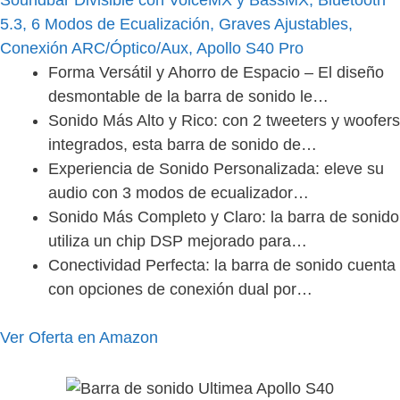
Soundbar Divisible con VoiceMX y BassMX, Bluetooth
formas?u003c/strongu003e
5.3, 6 Modos de Ecualización, Graves Ajustables,
u003cstrongu003e¿La Ultimea Apollo S40
Conexión ARC/Óptico/Aux, Apollo S40 Pro
Prou003c/strongu003e u003cstrongu003eadmite
Forma Versátil y Ahorro de Espacio – El diseño
Dolby Atmos o DTS?u003c/strongu003e
desmontable de la barra de sonido le…
u003cstrongu003e¿Qué cables vienen incluidos
Sonido Más Alto y Rico: con 2 tweeters y woofers
con la Ultimea Apollo S40 Pro?u003c/strongu003e
integrados, esta barra de sonido de…
Experiencia de Sonido Personalizada: eleve su
audio con 3 modos de ecualizador…
Sonido Más Completo y Claro: la barra de sonido
utiliza un chip DSP mejorado para…
Conectividad Perfecta: la barra de sonido cuenta
con opciones de conexión dual por…
Ver Oferta en Amazon