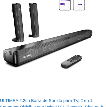
Tecnología
Especificaciones de la Ultimea Apollo S40 Pro
¿Para quién es la Ultimea Apollo S40 pro?
Vídeo de la Ultimea Apollo S40 Pro
Dónde comprar la Ultimea Apollo S40 Pro de oferta en
España
Preguntas Frecuentes sobre la Ultimea Apollo S40
(F.A.Q.)
u003cstrongu003e¿La barra de sonido Ultimea
Apollo S40 Pro es compatible con Bluetooth?
u003c/strongu003eu003cbru003e
u003cstrongu003e¿La Ultimea Apollo S40
Prou003c/strongu003e u003cstrongu003eviene
con un mando a distancia?u003c/strongu003e
u003cstrongu003e¿Se puede separar la barra de
sonido Ultimea Apollo S40 Prou003c/strongu003e
ULTIMEA 2.2ch Barra de Sonido para TV, 2 en 1
u003cstrongu003epara colocarla de diferentes